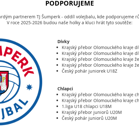
PODPORUJEME
hrdým partnerem TJ Šumperk - oddíl volejbalu, kde podporujeme růs
V roce 2025-2026 budou naše holky a kluci hrát tyto soutěže:
Dívky
Krajský přebor Olomouckého kraje d
Krajský přebor Olomouckého kraje dí
Krajský přebor Olomouckého kraje ž
Krajský přebor Olomouckého kraje ž
Český pohár juniorek U18Z
Chlapci
Krajský přebor Olomouckého kraje 
Krajský přebor Olomouckého kraje 
1.liga U18 chlapci U18M
Krajský přebor juniorů U20M
Český pohár juniorů U20M