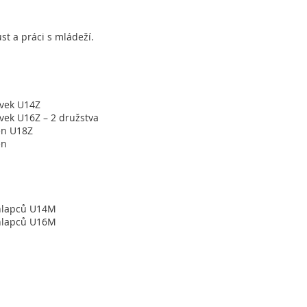
t a práci s mládeží.
ívek U14Z
vek U16Z – 2 družstva
en U18Z
en
chlapců U14M
chlapců U16M