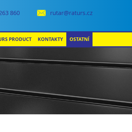
263 860
rutar@raturs.cz
URS PRODUCT
KONTAKTY
OSTATNÍ